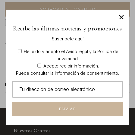
AGREGAR AL CARRITO
¿Tu compra es un regalo?
Recibe las últimas noticias y promociones
Suscribete aquí
Blauceldona Milanesat
Retiro disponible en
He leído y acepto el
Aviso legal
y la
Política de
Normalmente está listo en 1 hora
privacidad
.
Verificar disponibilidad en otras tiendas
Acepto recibir información.
Puede consultar la
Información de consentimiento.
Descripción
ENVIAR
Nuestros Centros