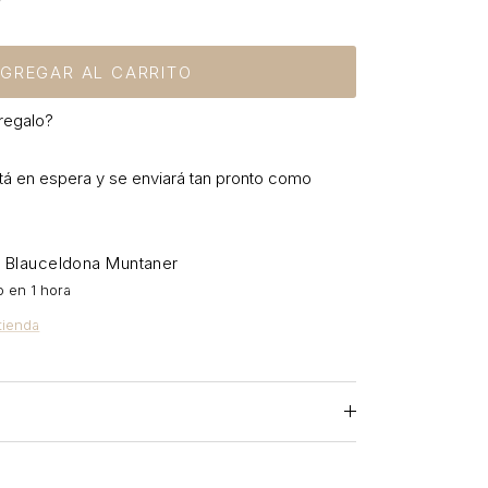
GREGAR AL CARRITO
regalo?
á en espera y se enviará tan pronto como
Blauceldona Muntaner
n
o en 1 hora
tienda