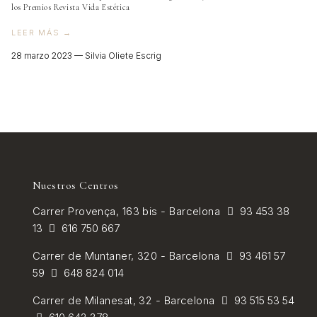
los Premios Revista Vida Estética
VER TODOS
LEER MÁS →
28 marzo 2023 —
Silvia Oliete Escrig
Nuestros Centros
Carrer
Provença, 163 bis - Barcelona
93 453 38
13
616 750 667
Carrer de
Muntaner, 320 - Barcelona
93 461 57
59
648 824 014
Carrer de Milanesat, 32 - Barcelona
93 515 53 54