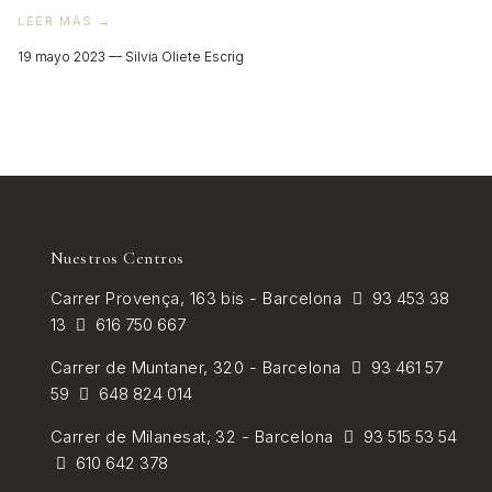
LEER MÁS →
19 mayo 2023 —
Silvia Oliete Escrig
Nuestros Centros
Carrer
Provença, 163 bis - Barcelona
93 453 38
13
616 750 667
Carrer de
Muntaner, 320 - Barcelona
93 461 57
59
648 824 014
Carrer de Milanesat, 32 - Barcelona
93 515 53 54
610 642 378