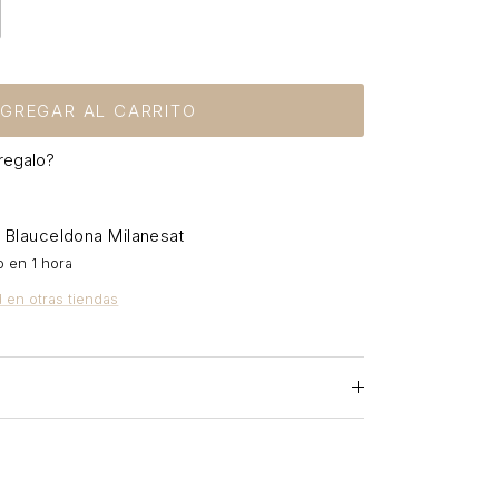
GREGAR AL CARRITO
regalo?
Blauceldona Milanesat
n
o en 1 hora
d en otras tiendas