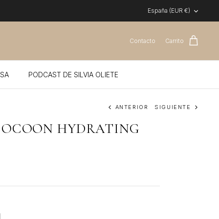
Moneda
España (EUR €)
Contacto
Carrito
SA
PODCAST DE SILVIA OLIETE
ANTERIOR
SIGUIENTE
COCOON HYDRATING