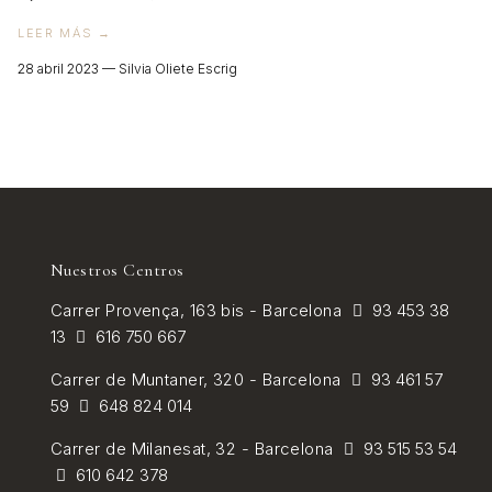
VER TODOS
LEER MÁS →
28 abril 2023 —
Silvia Oliete Escrig
Nuestros Centros
Carrer
Provença, 163 bis - Barcelona
93 453 38
13
616 750 667
Carrer de
Muntaner, 320 - Barcelona
93 461 57
59
648 824 014
Carrer de Milanesat, 32 - Barcelona
93 515 53 54
610 642 378