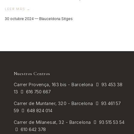
VER TODOS
LEER MÁS →
30 octubre 2024 —
Blauceldona Sitges
Nuestros Centros
Carrer
Provença, 163 bis - Barcelona
93 453 38
13
616 750 667
Carrer de
Muntaner, 320 - Barcelona
93 461 57
59
648 824 014
Carrer de Milanesat, 32 - Barcelona
93 515 53 54
610 642 378