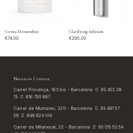
Crema Dermowhite
Clarifiying Infusion
€74,00
€290,00
Nuestros Centros
Carrer
Provença, 163 bis - Barcelona
93 453 38
13
616 750 667
Carrer de
Muntaner, 320 - Barcelona
93 461 57
59
648 824 014
Carrer de Milanesat, 32 - Barcelona
93 515 53 54