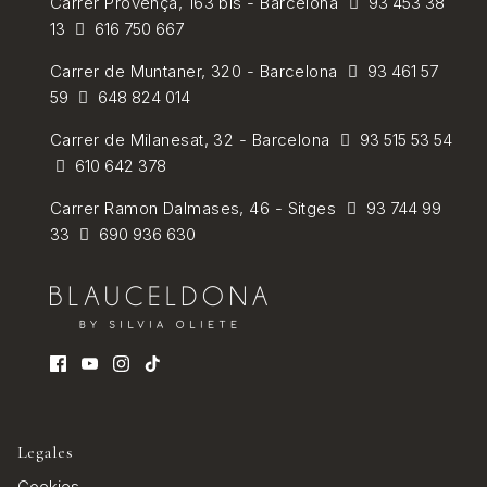
Carrer
Provença, 163 bis - Barcelona
93 453 38
13
616 750 667
Carrer de
Muntaner, 320 - Barcelona
93 461 57
59
648 824 014
Carrer de Milanesat, 32 - Barcelona
93 515 53 54
610 642 378
Carrer Ramon Dalmases, 46 - Sitges
93 744 99
33
690 936 630
Legales
Cookies