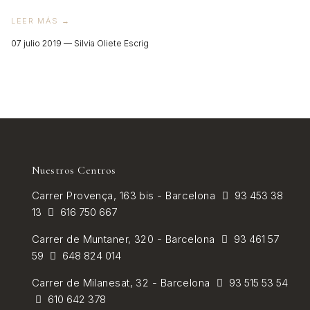
VER TODOS
LEER MÁS →
07 julio 2019 —
Silvia Oliete Escrig
Nuestros Centros
Carrer
Provença, 163 bis - Barcelona
93 453 38
13
616 750 667
Carrer de
Muntaner, 320 - Barcelona
93 461 57
59
648 824 014
Carrer de Milanesat, 32 - Barcelona
93 515 53 54
610 642 378