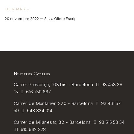
VER TODOS
LEER MÁS →
20 noviembre 2022 —
Silvia Oliete Escrig
Nuestros Centros
Carrer
Provença, 163 bis - Barcelona
93 453 38
13
616 750 667
Carrer de
Muntaner, 320 - Barcelona
93 461 57
59
648 824 014
Carrer de Milanesat, 32 - Barcelona
93 515 53 54
610 642 378