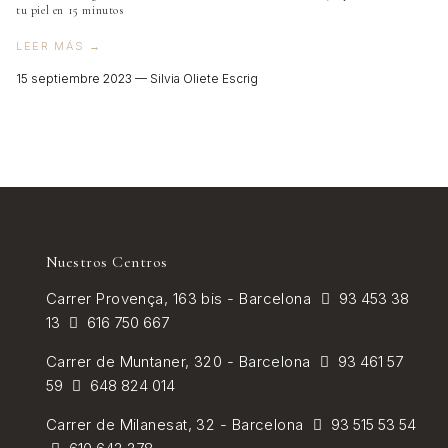
tu piel en 15 minutos
VER TODOS
LEER MÁS →
15 septiembre 2023 —
Silvia Oliete Escrig
Nuestros Centros
Carrer
Provença, 163 bis - Barcelona
93 453 38
13
616 750 667
Carrer de
Muntaner, 320 - Barcelona
93 461 57
59
648 824 014
Carrer de Milanesat, 32 - Barcelona
93 515 53 54