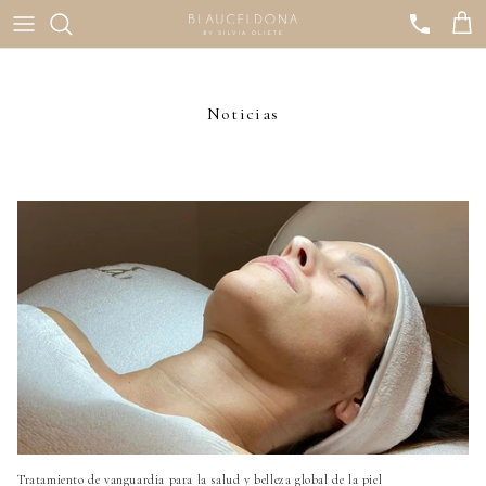
Ir
al
contenido
CORPORALES
SO | SILVIA OLIETE
Noticias
FACIALES
CRISTINA GALMICHE
MASAJES
DARLING
MANOS Y PIES
GOLD COLLAGEN
PESTAÑAS
KUBO
LOS ESPECIALES
LPG
NATURA BISSÉ
VALMONT
Tratamiento de vanguardia para la salud y belleza global de la piel