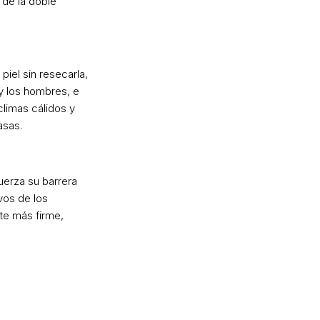
 de la doble
piel sin resecarla,
s y los hombres, e
limas cálidos y
asas.
fuerza su barrera
ivos de los
e más firme,