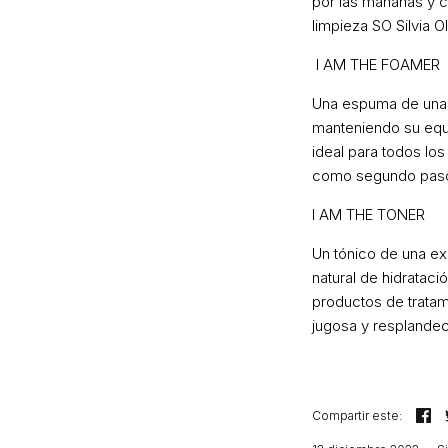
por las mañanas y c
limpieza SO Silvia O
I AM THE FOAMER
Una espuma de una su
manteniendo su equil
ideal para todos los
como segundo paso d
I AM THE TONER
Un tónico de una ex
natural de hidrataci
productos de tratam
jugosa y resplandec
Co
Compartir este: