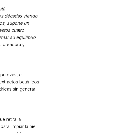
tá
os décadas viendo
dos, supone un
estos cuatro
mar su equilibrio
u creadora y
mpurezas, el
 extractos botánicos
dricas sin generar
 retira la
ara limpiar la piel