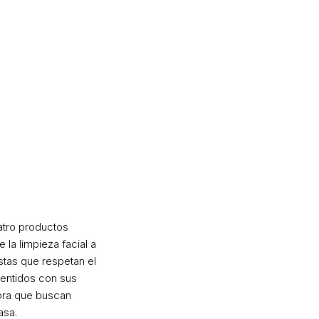
atro productos
 la limpieza facial a
istas que respetan el
sentidos con sus
dora que buscan
asa.