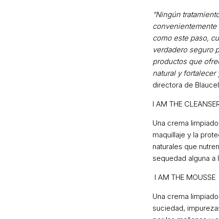
“Ningún tratamient
convenientemente l
como este paso, cu
verdadero seguro pa
productos que ofrec
natural y fortalece
directora de Blaucel
I AM THE CLEANSE
Una crema limpiadora
maquillaje y la prote
naturales que nutren
sequedad alguna a la
I AM THE MOUSSE
Una crema limpiador
suciedad, impurezas 