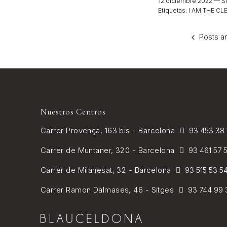
12 diciembre 2022 —
Si
Etiquetas:
I AM THE CL
Posts a
Nuestros Centros
Carrer
Provença, 163 bis - Barcelona
93 453 38
Carrer de
Muntaner, 320 - Barcelona
93 461 57 
Carrer de Milanesat, 32 - Barcelona
93 515 53 5
Carrer Ramon Dalmases, 46 - Sitges
93 744 99