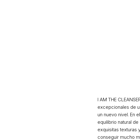
I AM THE CLEANSER
excepcionales de una
un nuevo nivel. En e
equilibrio natural d
exquisitas texturas
conseguir mucho más