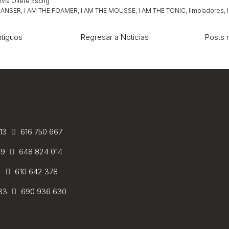
lvia Oliete Escrig
EANSER
I AM THE FOAMER
I AM THE MOUSSE
I AM THE TONIC
limpiadores
ntiguos
Regresar a Noticias
Posts 
 13
616 750 667
59
648 824 014
4
610 642 378
 33
690 936 630