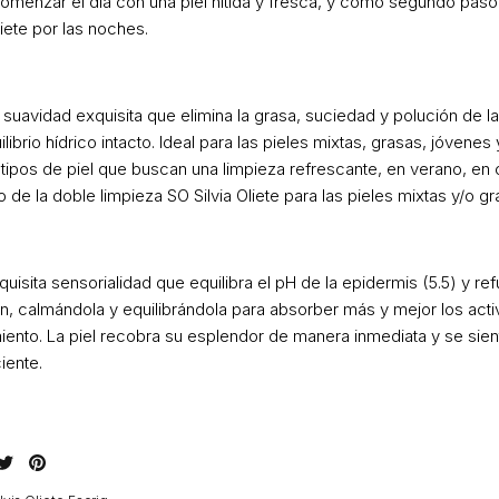
omenzar el día con una piel nítida y fresca, y como segundo paso
liete por las noches.
avidad exquisita que elimina la grasa, suciedad y polución de la 
ibrio hídrico intacto. Ideal para las pieles mixtas, grasas, jóvene
 tipos de piel que buscan una limpieza refrescante, en verano, en c
e la doble limpieza SO Silvia Oliete para las pieles mixtas y/o gr
quisita sensorialidad que equilibra el pH de la epidermis (5.5) y re
ón, calmándola y equilibrándola para absorber más y mejor los act
iento. La piel recobra su esplendor de manera inmediata y se sient
iente.
mpartir
Tuitear
Hacer
pin